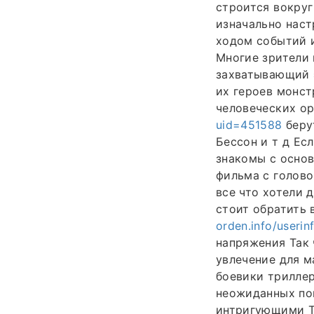
строится вокру
изначально наст
ходом событий и
Многие зрители 
захватывающий 
их героев монс
человеческих ор
uid=451588
беру
Бессон и т д Ес
знакомы с осно
фильма с голов
все что хотели 
стоит обратить
orden.info/useri
напряжения Так 
увлечение для м
боевики трилле
неожиданных по
интригующими Та