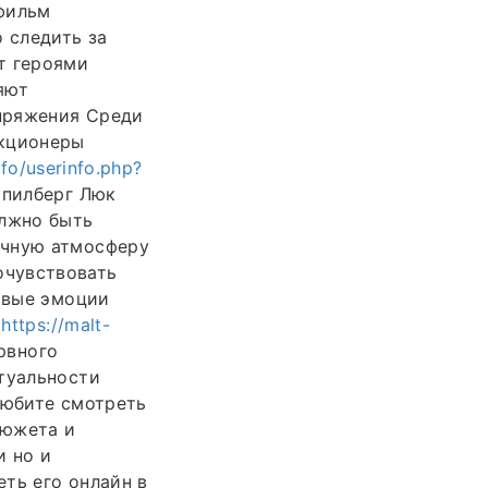
 фильм
 следить за
т героями
яют
пряжения Среди
екционеры
nfo/userinfo.php?
Спилберг Люк
олжно быть
ачную атмосферу
чувствовать
новые эмоции
т
https://malt-
рвного
ктуальности
любите смотреть
сюжета и
и но и
ть его онлайн в