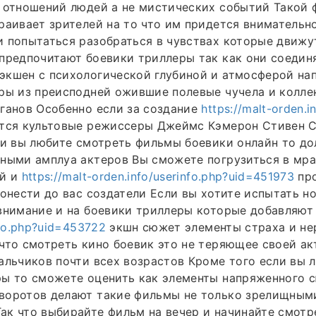
г отношений людей а не мистических событий Такой
раивает зрителей на то что им придется внимательно
 попытаться разобраться в чувствах которые движу
предпочитают боевики триллеры так как они соедин
экшен с психологической глубиной и атмосферой на
тры из преисподней ожившие полевые чучела и колл
ганов Особенно если за создание
https://malt-orden.i
тся культовые режиссеры Джеймс Кэмерон Стивен 
ли вы любите смотреть фильмы боевики онлайн то д
вными амплуа актеров Вы сможете погрузиться в мр
ой и
https://malt-orden.info/userinfo.php?uid=451973
про
донести до вас создатели Если вы хотите испытать 
 внимание и на боевики триллеры которые добавляю
nfo.php?uid=453722
экшн сюжет элементы страха и не
что смотреть кино боевик это не теряющее своей а
альчиков почти всех возрастов Кроме того если вы 
ры то сможете оценить как элементы напряженного 
воротов делают такие фильмы не только зрелищным
к что выбирайте фильм на вечер и начинайте смотре