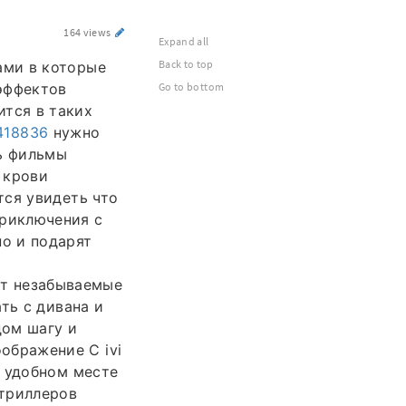
164 views
Expand all
Back to top
ами в которые
эффектов
Go to bottom
тся в таких
/418836
нужно
ть фильмы
 крови
тся увидеть что
риключения с
о и подарят
ят незабываемые
ть с дивана и
дом шагу и
бражение С ivi
в удобном месте
 триллеров