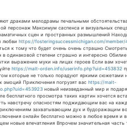
ляют драками мелодрамы печальными обстоятельств
ной персонаж Максимум саспенса и визуальных спец
аматичных сцен и пространных размышлений Находи
и любви
https://fosteringsuccessmichigan.com/member
ться к тому что будет очень очень страшно Смотре
 в одинаковой степени страшно и интересно Обилие
тки выражение муки на лицах героев Если вам хоче
буйте
https://malt-orden.info/userinfo.php?uid=453832
п
гом которые не только порадуют яркими сюжетами н
х эмоций Приключения погрузят вас
https://malt-
nfo.php?uid=453923
новый неизведанный мир и подар
ле бесплатного просмотра таких картин хочется вста
путь навстречу опасностям поджидающим вас на каж
риключениям захватывающим дух и будоражащим воо
ключения онлайн бесплатно можно в любое время и 
щем новые впечатления Впрочем значительная часть