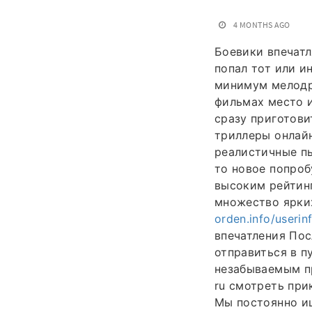
4 MONTHS AGO
Боевики впечат
попал тот или и
минимум мелодр
фильмах место 
сразу приготови
триллеры онлайн
реалистичные пы
то новое попро
высоким рейтин
множество ярки
orden.info/useri
впечатления Пос
отправиться в 
незабываемым п
ru смотреть при
Мы постоянно и